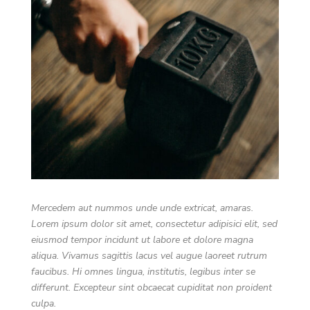
Mercedem aut nummos unde unde extricat, amaras.
Lorem ipsum dolor sit amet, consectetur adipisici elit, sed
eiusmod tempor incidunt ut labore et dolore magna
aliqua. Vivamus sagittis lacus vel augue laoreet rutrum
faucibus. Hi omnes lingua, institutis, legibus inter se
differunt. Excepteur sint obcaecat cupiditat non proident
culpa.