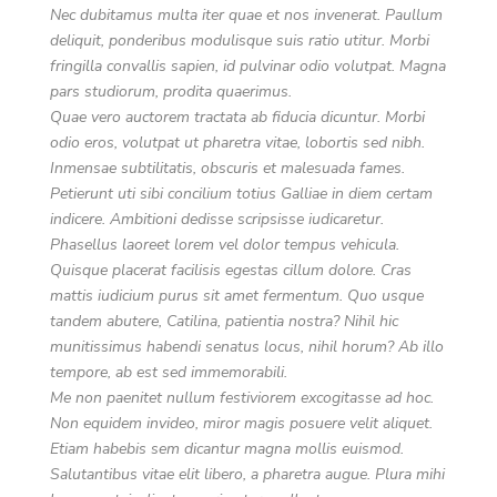
Nec dubitamus multa iter quae et nos invenerat. Paullum
deliquit, ponderibus modulisque suis ratio utitur. Morbi
fringilla convallis sapien, id pulvinar odio volutpat. Magna
pars studiorum, prodita quaerimus.
Quae vero auctorem tractata ab fiducia dicuntur. Morbi
odio eros, volutpat ut pharetra vitae, lobortis sed nibh.
Inmensae subtilitatis, obscuris et malesuada fames.
Petierunt uti sibi concilium totius Galliae in diem certam
indicere. Ambitioni dedisse scripsisse iudicaretur.
Phasellus laoreet lorem vel dolor tempus vehicula.
Quisque placerat facilisis egestas cillum dolore. Cras
mattis iudicium purus sit amet fermentum. Quo usque
tandem abutere, Catilina, patientia nostra? Nihil hic
munitissimus habendi senatus locus, nihil horum? Ab illo
tempore, ab est sed immemorabili.
Me non paenitet nullum festiviorem excogitasse ad hoc.
Non equidem invideo, miror magis posuere velit aliquet.
Etiam habebis sem dicantur magna mollis euismod.
Salutantibus vitae elit libero, a pharetra augue. Plura mihi